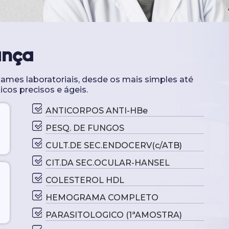
ança
mes laboratoriais, desde os mais simples até
cos precisos e ágeis.
ANTICORPOS ANTI-HBe
PESQ. DE FUNGOS
CULT.DE SEC.ENDOCERV(c/ATB)
CIT.DA SEC.OCULAR-HANSEL
COLESTEROL HDL
HEMOGRAMA COMPLETO
PARASITOLOGICO (1ªAMOSTRA)