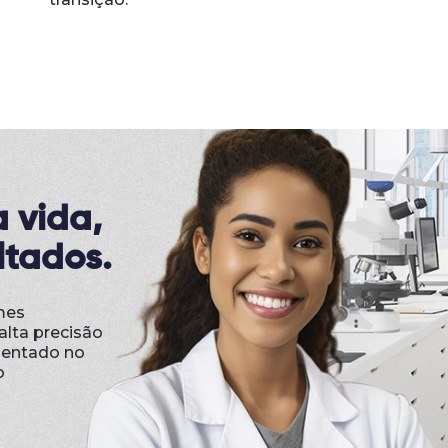
 vida,
ltados.
mes
alta precisão
mentado no
o