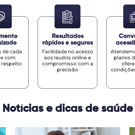
imento
Resultados
Convê
izado
rápidos e seguros
acessi
 de cada
Facilidade no acesso
Atendemo
te com
aos laudos online e
planos d
 respeito.
compromisso com a
ofer
precisão
condições
Notícias e dicas de saúde