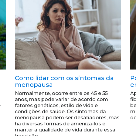
Como lidar com os sintomas da
P
menopausa
e
Normalmente, ocorre entre os 45 e 55
Ap
anos, mas pode variar de acordo com
fi
e
fatores genéticos, estilo de vida e
be
o
condições de saúde. Os sintomas da
me
menopausa podem ser desafiadores, mas
do
há diversas formas de amenizá-los e
manter a qualidade de vida durante essa
transição.