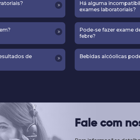
atoriais?
Há alguma incompatibil
exames laboratoriais?
bem?
Pode-se fazer exame de
febre?
esultados de
Bebidas alcóolicas pod
Fale com no