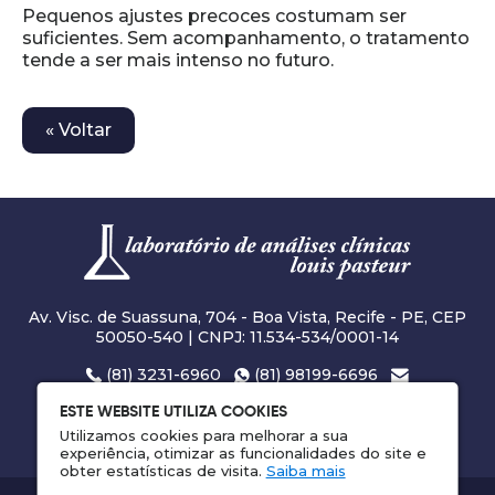
Pequenos ajustes precoces costumam ser
suficientes. Sem acompanhamento, o tratamento
tende a ser mais intenso no futuro.
« Voltar
Av. Visc. de Suassuna, 704 - Boa Vista, Recife - PE, CEP
50050-540 | CNPJ: 11.534-534/0001-14
(81) 3231-6960
(81) 98199-6696
laclouispasteur@hotmail.com
ESTE WEBSITE UTILIZA COOKIES
Horário: 06:30 às 17:00 (não fechamos para almoço)
Utilizamos cookies para melhorar a sua
experiência, otimizar as funcionalidades do site e
obter estatísticas de visita.
Saiba mais