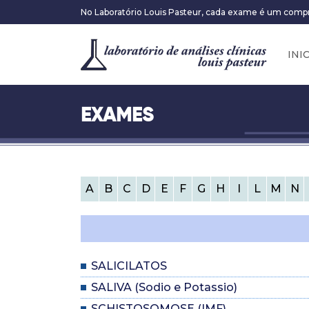
No Laboratório Louis Pasteur, cada exame é um comp
INI
EXAMES
A
B
C
D
E
F
G
H
I
L
M
N
SALICILATOS
SALIVA (Sodio e Potassio)
SCHISTOSOMOSE (IMF)