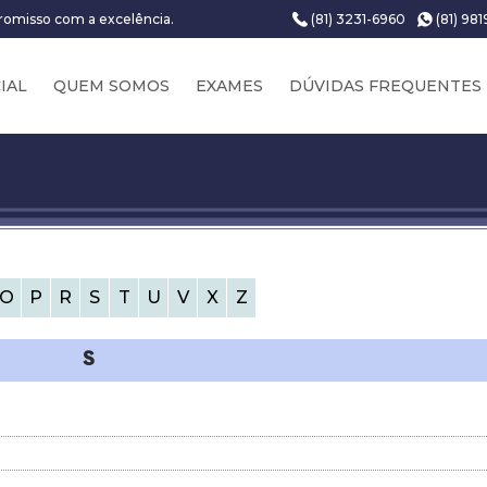
(81) 3231-6960
(81) 98
romisso com a excelência.
CIAL
QUEM SOMOS
EXAMES
DÚVIDAS FREQUENTES
O
P
R
S
T
U
V
X
Z
S